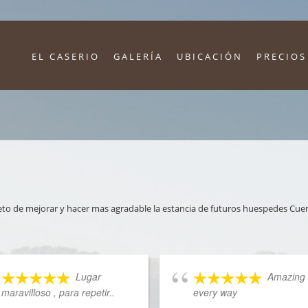
EL CASERIO
GALERÍA
UBICACIÓN
PRECIOS
jeto de mejorar y hacer mas agradable la estancia de futuros huespedes Cue
Lugar
Amazing 
maravilloso , para repetir..
every way