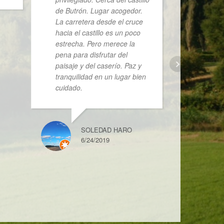
de Butrón. Lugar acogedor.
Bilbao by
La carretera desde el cruce
clean, the
hacia el castillo es un poco
everything
estrecha. Pero merece la
Perfect p
pena para disfrutar del
brake with
paisaje y del caserío. Paz y
tranquilidad en un lugar bien
cuidado.
S
S
6
SOLEDAD HARO
6/24/2019